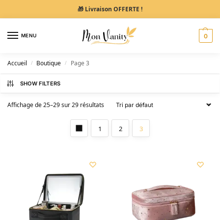
🎁 Livraison OFFERTE !
MENU
0
Accueil
Boutique
Page 3
/
/
SHOW FILTERS
Affichage de 25–29 sur 29 résultats
1
2
3