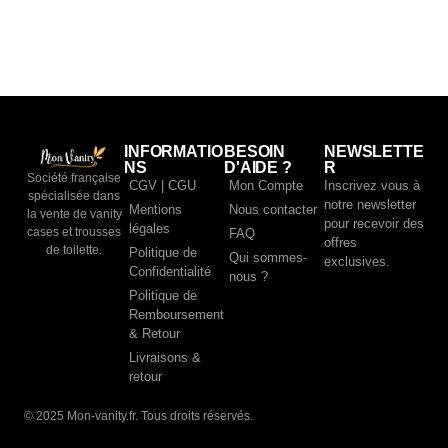
INFORMATIO
BESOIN
NEWSLETTE
NS
D'AIDE ?
R
Société française
CGV | CGU
Mon Compte
Inscrivez vous à
spécialisée dans
notre newsletter
Mentions
Nous contacter
la vente de vanity
pour recevoir des
légales
cases et trousses
FAQ
offres
de toilette.
Politique de
Qui sommes-
exclusives.
Confidentialité
nous ?
Politique de
Remboursement
& Retour
Livraisons &
retour
© 2025 Mon-vanity.fr. Tous droits réservés.