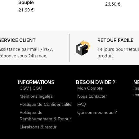
Souple
26,50
€
21,99
€
SERVICE CLIENT
RETOUR FACILE
Assistance par mail 7jrs/7,
14 jours pour retou
Réponse sous 24h max.
produit.
INFORMATIONS
BESOIN D'AIDE ?
N
CGV | CGU
Mon Compte
In
ex
Mentions légales
Nous contacter
Politique de Confidentialité
FAQ
Politique de
Qui sommes-nous ?
Remboursement & Retour
Livraisons & retour