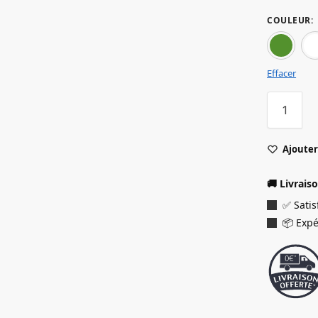
COULEUR
:
Effacer
Ajouter 
🚚 Livrais
✅ Sati
📦 Expé