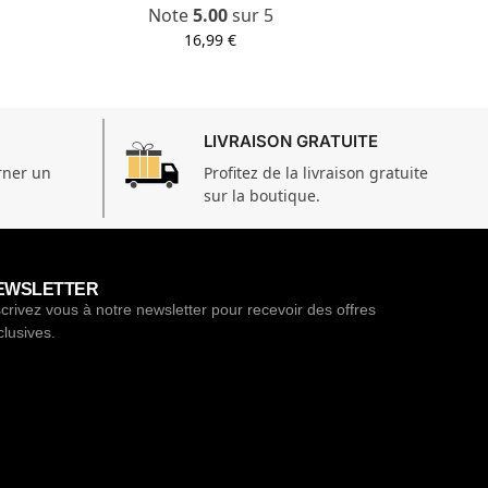
Note
5.00
sur 5
16,99
€
LIVRAISON GRATUITE
rner un
Profitez de la livraison gratuite
sur la boutique.
EWSLETTER
scrivez vous à notre newsletter pour recevoir des offres
clusives.