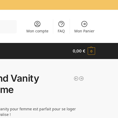
cherche
Mon compte
FAQ
Mon Panier
0,00
€
0
nd Vanity
mme
anity pour femme est parfait pour se loger
alise !