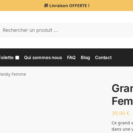
🎁 Livraison OFFERTE !
Re
oilette
Qui sommes nous
FAQ
Blog
Contact
Vanity Femme
Gra
Fe
39,90
€
Ce grand v
dans une v