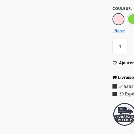
COULEUR
:
Effacer
Ajouter 
🚚 Livrais
✅ Sati
📦 Expé