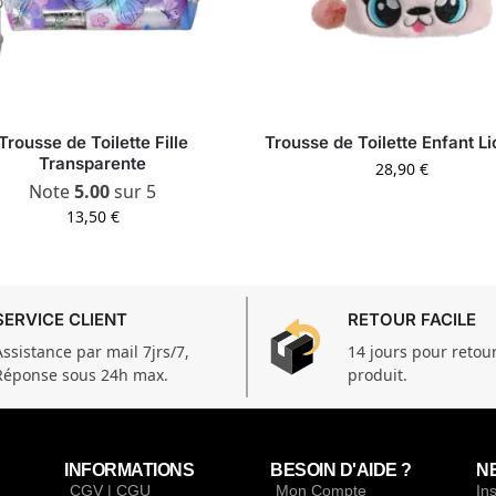
Trousse de Toilette Fille
Trousse de Toilette Enfant L
Transparente
28,90
€
Note
5.00
sur 5
13,50
€
SERVICE CLIENT
RETOUR FACILE
Assistance par mail 7jrs/7,
14 jours pour retou
Réponse sous 24h max.
produit.
INFORMATIONS
BESOIN D'AIDE ?
N
CGV | CGU
Mon Compte
In