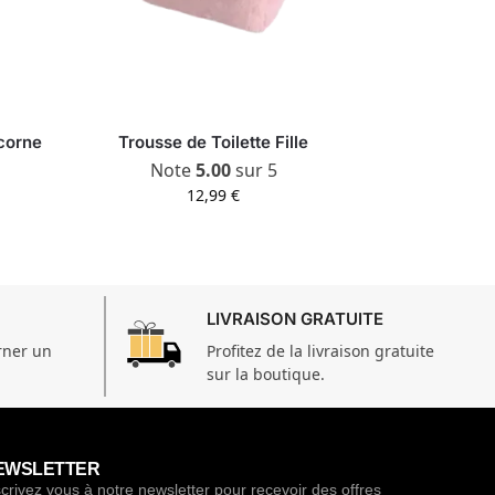
icorne
Trousse de Toilette Fille
Note
5.00
sur 5
12,99
€
LIVRAISON GRATUITE
rner un
Profitez de la livraison gratuite
sur la boutique.
EWSLETTER
scrivez vous à notre newsletter pour recevoir des offres