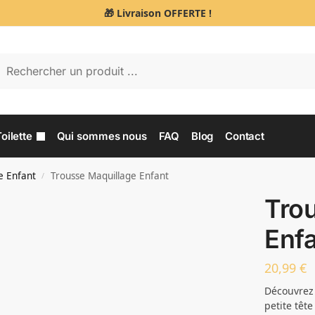
🎁 Livraison OFFERTE !
Re
oilette
Qui sommes nous
FAQ
Blog
Contact
e Enfant
Trousse Maquillage Enfant
/
Tro
Enf
20,99
€
Découvrez 
petite tête