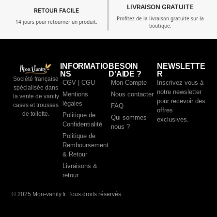
LIVRAISON GRATUITE
RETOUR FACILE
Profitez de la livraison gratuite sur la
14 jours pour retourner un produit.
boutique.
INFORMATIO
BESOIN
NEWSLETTE
NS
D'AIDE ?
R
Société française
CGV | CGU
Mon Compte
Inscrivez vous à
spécialisée dans
notre newsletter
Mentions
Nous contacter
la vente de vanity
pour recevoir des
légales
cases et trousses
FAQ
offres
de toilette.
Politique de
Qui sommes-
exclusives.
Confidentialité
nous ?
Politique de
Remboursement
& Retour
Livraisons &
retour
© 2025 Mon-vanity.fr. Tous droits réservés.