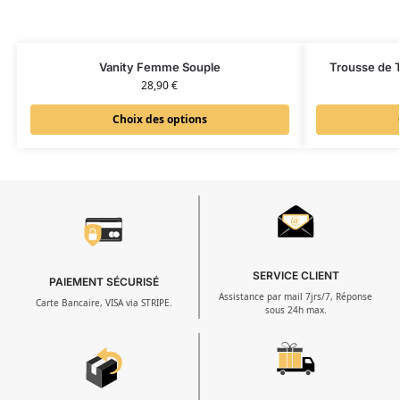
Vanity Femme Souple
Trousse de 
28,90
€
Choix des options
SERVICE CLIENT
PAIEMENT SÉCURISÉ
Assistance par mail 7jrs/7, Réponse
Carte Bancaire, VISA via STRIPE.
sous 24h max.